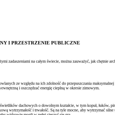
NY I PRZESTRZENIE PUBLICZNE
 dużymi zadaszeniami na całym świecie, można zauważyć, jak chętnie ar
anych ze względu na ich zdolność do przepuszczania maksymalnej ilo
 wewnętrzną i oszczędzać energię cieplną w okresie zimowym.
o świetlików dachowych o dowolnym kształcie, w tym kopuł, łuków, pir
ową wytrzymałość i trwałość. Są na tyle mocne, aby wytrzymać silne
aby widzowie mogli w pełni cieszyć się grą.