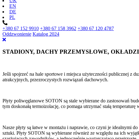
UK
EN
DE
PL
+380 67 152 9910
+380 67 158 3962
+380 67 120 4787
Oddzwonienie
Katalog 2024
STADIONY, DACHY PRZEMYSŁOWE, OKŁADZI
Jeśli spojrzeć na hale sportowe i miejsca użyteczności publicznej z
atrakcyjnych, przezroczystych rozwiązań dachowych.
Płyty poliwęglanowe SOTON są stale wybierane do zastosowań budowl
tym doskonałą termoizolację, co pomaga utrzymać stałą temperaturę
Nasze płyty są łatwe w montażu i naprawie, co czyni je idealnymi d
sztuki. Płyty SOTON są wybierane również ze względu na ich wyjątk
szarżujących zawodników, a jednocześnie wystarczająco przejrzyste, 