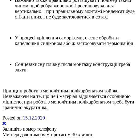
Важливо також правильно розташувати полімер таким
чином, щоб ребра жорсткості розташовувалися
вертикально – при правильному монтажі конденсат буде
стікати вниз, і не буде застоюватися в сотах.
У процесі кріплення саморізами, є сенс обробити
капелюшки силіконом або ж застосовувати термошайби.
Сонцезахисну плівку після монтажу конструкції треба
зняти.
Принцип роботи з монолітним полікарбонатом той же.
Незважаючи на те, що цей матеріал відрізняється особливою
міцністю, при роботі з монолітним полікарбонатом треба бути
гранично акуратним.
Posted on
15.12.2020
Залишіть номер телефону
Ми передзвонимо вам протягом 30 хвилин