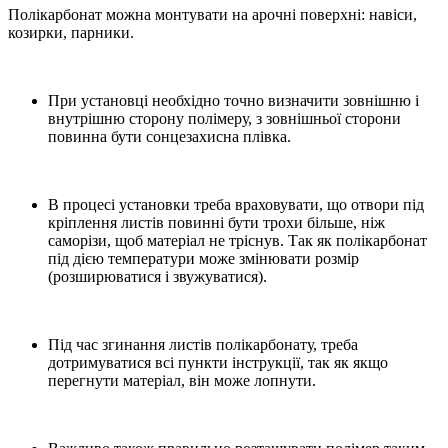
Полікарбонат можна монтувати на арочні поверхні: навіси,
козирки, парники.
При установці необхідно точно визначити зовнішню і
внутрішню сторону полімеру, з зовнішньої сторони
повинна бути сонцезахисна плівка.
В процесі установки треба враховувати, що отвори під
кріплення листів повинні бути трохи більше, ніж
саморізи, щоб матеріал не тріснув. Так як полікарбонат
під дією температури може змінювати розмір
(розширюватися і звужуватися).
Під час згинання листів полікарбонату, треба
дотримуватися всі пункти інструкції, так як якщо
перегнути матеріал, він може лопнути.