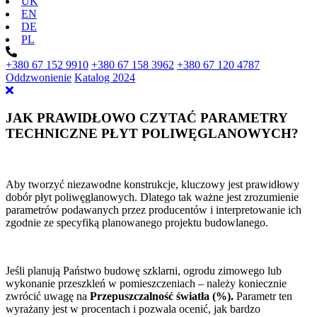
UK
EN
DE
PL
+380 67 152 9910
+380 67 158 3962
+380 67 120 4787
Oddzwonienie
Katalog 2024
JAK PRAWIDŁOWO CZYTAĆ PARAMETRY
TECHNICZNE PŁYT POLIWĘGLANOWYCH?
Aby tworzyć niezawodne konstrukcje, kluczowy jest prawidłowy
dobór płyt poliwęglanowych. Dlatego tak ważne jest zrozumienie
parametrów podawanych przez producentów i interpretowanie ich
zgodnie ze specyfiką planowanego projektu budowlanego.
Jeśli planują Państwo budowę szklarni, ogrodu zimowego lub
wykonanie przeszkleń w pomieszczeniach – należy koniecznie
zwrócić uwagę na
Przepuszczalność światła
(%)
.
Parametr ten
wyrażany jest w procentach i pozwala ocenić, jak bardzo