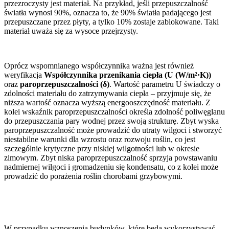
przezroczysty jest materiał. Na przykład, jeśli przepuszczalność
światła wynosi 90%, oznacza to, że 90% światła padającego jest
przepuszczane przez płyty, a tylko 10% zostaje zablokowane. Taki
materiał uważa się za wysoce przejrzysty.
Oprócz wspomnianego współczynnika ważna jest również
weryfikacja
Współczynnika przenikania ciepła
(U (W/m²·K))
oraz
paroprzepuszczalności
(δ)
.
Wartość parametru U świadczy o
zdolności materiału do zatrzymywania ciepła – przyjmuje się, że
niższa wartość oznacza wyższą energooszczędność materiału. Z
kolei wskaźnik paroprzepuszczalności określa zdolność poliwęglanu
do przepuszczania pary wodnej przez swoją strukturę. Zbyt wyska
paroprzepuszczalność może prowadzić do utraty wilgoci i stworzyć
niestabilne warunki dla wzrostu oraz rozwoju roślin, co jest
szczególnie krytyczne przy niskiej wilgotności lub w okresie
zimowym. Zbyt niska paroprzepuszczalność sprzyja powstawaniu
nadmiernej wilgoci i gromadzeniu się kondensatu, co z kolei może
prowadzić do porażenia roślin chorobami grzybowymi.
W przypadku wznoszenia budynków, które będą wykorzystywać